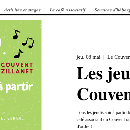
Activités et stages
Le café associatif
Services d'héber
jeu. 08 mai
  |  
Le Couven
Les jeu
Couven
Tous les jeudis soir à partir
café associatif du Couvent où
d'ordre !