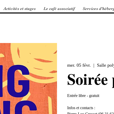
Activités et stages
Le café associatif
Services d'héber
mer. 05 févr.
  |  
Salle pol
Soirée
Entrée libre - gratuit
Infos et contacts :
Pierre-Luc Crosset (06.31.62