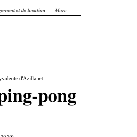
gement et de location
More
yvalente d'Azillanet
 ping-pong
.20.30)