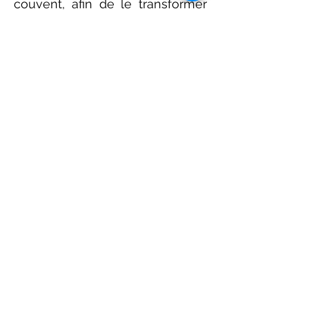
couvent, afin de le transformer
en un lieu collectif où sont
proposées des activités
culturelles et sociales toute
l’année. Dans ce lieu refuge, le
Foyer Rural veut rassembler et
insuffler une dynamique pour
une ruralité vivante et plus
écologique, encourager la
solidarité, lutter contre les
inégalités sociales, culturelles et
toute discrimination.
En savoir plus