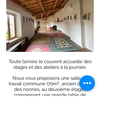
Toute l’année le couvent accueille des
stages et des ateliers à la journée.
Nous vous proposons une salle de
travail commune (70m², ancien dortoir
des nonnes, au deuxième étage),
comprenant une grande table de
réunion, des tapis et un tableau paper-
board, agrémentée d'un salon-bar.
**********
*** Pas d’accès handicapé à la grande
salle ***