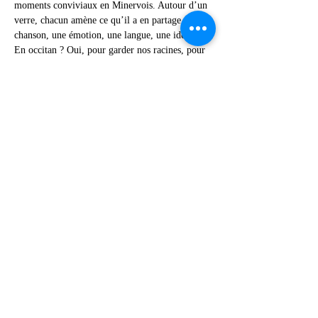
moments conviviaux en Minervois. Autour d’un 
verre, chacun amène ce qu’il a en partage : une 
chanson, une émotion, une langue, une identité. 
En occitan ? Oui, pour garder nos racines, pour 
les faire connaître et les partager avec ceux qui 
ne les ont pas, pour faire ressentir à tous, d'où 
qu'ils viennent, la poésie de cette langue. Dans 
d'autres langues ? Oui, pourquoi pas, mais 
surtout en occitan. Et avec quelques invités de 
marque de temps en temps.
Afficher plus
Partager cet événement