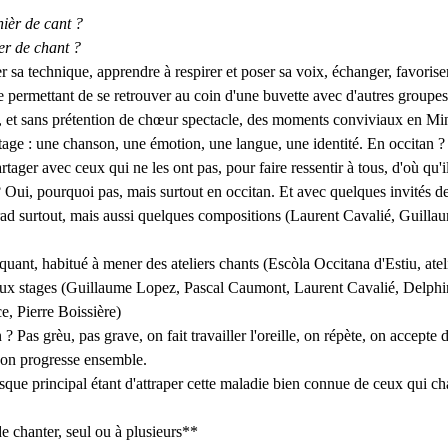
hièr de cant ?
ier de chant ?
sa technique, apprendre à respirer et poser sa voix, échanger, favoriser 
re permettant de se retrouver au coin d'une buvette avec d'autres groupes
et sans prétention de chœur spectacle, des moments conviviaux en Min
age : une chanson, une émotion, une langue, une identité. En occitan ? 
artager avec ceux qui ne les ont pas, pour faire ressentir à tous, d'où qu'i
? Oui, pourquoi pas, mais surtout en occitan. Et avec quelques invités 
ad surtout, mais aussi quelques compositions (Laurent Cavalié, Guilla
quant, habitué à mener des ateliers chants (Escòla Occitana d'Estiu, ate
ux stages (Guillaume Lopez, Pascal Caumont, Laurent Cavalié, Delphi
, Pierre Boissière)
 ? Pas grèu, pas grave, on fait travailler l'oreille, on répète, on accepte d
, on progresse ensemble.
risque principal étant d'attraper cette maladie bien connue de ceux qui c
e chanter, seul ou à plusieurs**