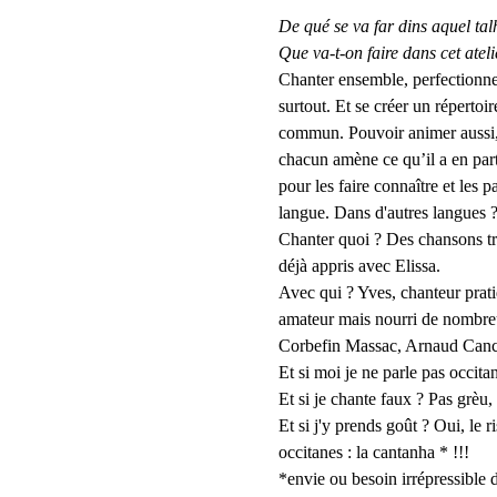
De qué se va far dins aquel tal
Que va-t-on faire dans cet atel
Chanter ensemble, perfectionner 
surtout. Et se créer un répertoi
commun. Pouvoir animer aussi, 
chacun amène ce qu’il a en part
pour les faire connaître et les p
langue. Dans d'autres langues 
Chanter quoi ? Des chansons tr
déjà appris avec Elissa.
Avec qui ? Yves, chanteur prati
amateur mais nourri de nombre
Corbefin Massac, Arnaud Cance
Et si moi je ne parle pas occitan
Et si je chante faux ? Pas grèu
Et si j'y prends goût ? Oui, le 
occitanes : la cantanha * !!!
*envie ou besoin irrépressible d