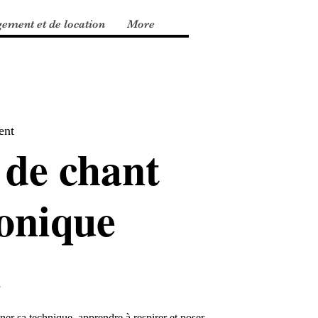
gement et de location
More
ent
 de chant
onique
n
er sa technique, apprendre à respirer et poser