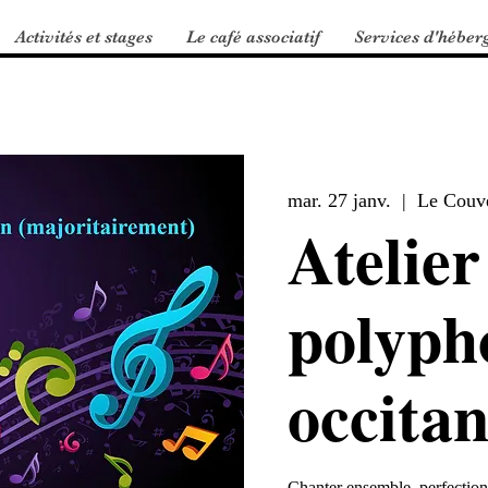
Activités et stages
Le café associatif
Services d'héber
mar. 27 janv.
  |  
Le Couv
Atelier
polyph
occita
Chanter ensemble, perfectionn