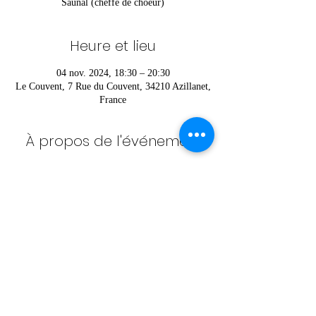
Saunal (cheffe de choeur)
Heure et lieu
04 nov. 2024, 18:30 – 20:30
Le Couvent, 7 Rue du Couvent, 34210 Azillanet,
France
À propos de l'événement
Pour vous inscrire ou pour plus d’informations 
contactez Héloïse au 
06 52 36 42 85
Partager cet événement