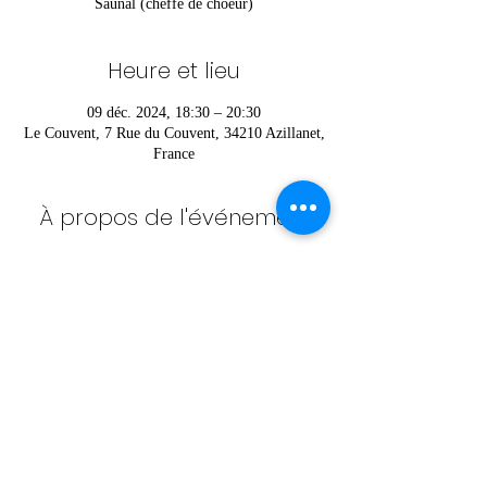
Saunal (cheffe de choeur)
Heure et lieu
09 déc. 2024, 18:30 – 20:30
Le Couvent, 7 Rue du Couvent, 34210 Azillanet,
France
À propos de l'événement
Pour vous inscrire ou pour plus d’informations 
contactez Héloïse au 
06 52 36 42 85
Partager cet événement