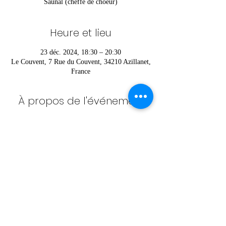
Saunal (cheffe de choeur)
Heure et lieu
23 déc. 2024, 18:30 – 20:30
Le Couvent, 7 Rue du Couvent, 34210 Azillanet,
France
À propos de l'événement
Pour vous inscrire ou pour plus d’informations 
contactez Héloïse au 
06 52 36 42 85
Partager cet événement