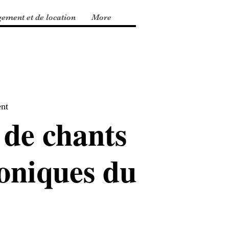
gement et de location
More
nt
 de chants
oniques du