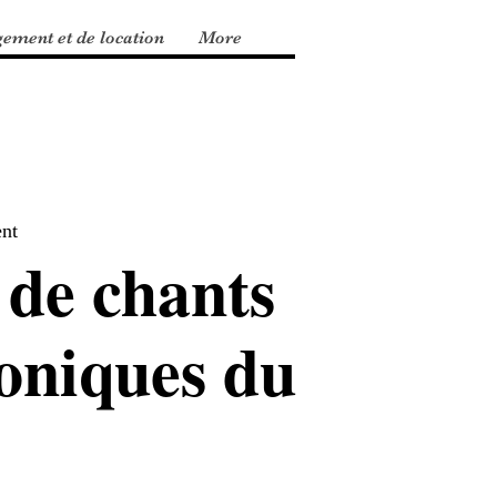
gement et de location
More
nt
 de chants
oniques du