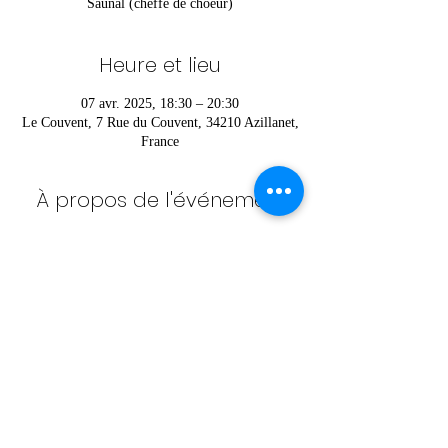
Saunal (cheffe de choeur)
Heure et lieu
07 avr. 2025, 18:30 – 20:30
Le Couvent, 7 Rue du Couvent, 34210 Azillanet,
France
À propos de l'événement
Pour vous inscrire ou pour plus d’informations 
contactez Héloïse au 
06 52 36 42 85
Partager cet événement