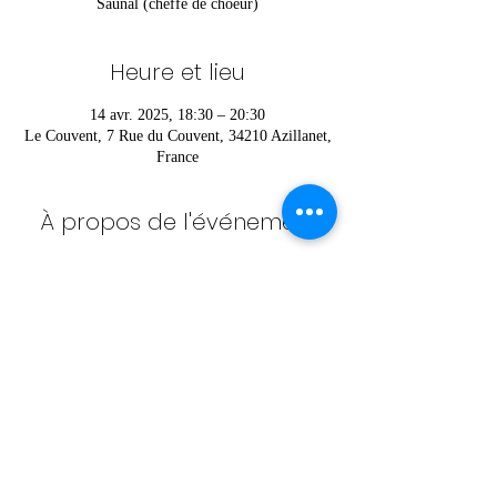
Saunal (cheffe de choeur)
Heure et lieu
14 avr. 2025, 18:30 – 20:30
Le Couvent, 7 Rue du Couvent, 34210 Azillanet,
France
À propos de l'événement
Pour vous inscrire ou pour plus d’informations 
contactez Héloïse au 
06 52 36 42 85
Partager cet événement