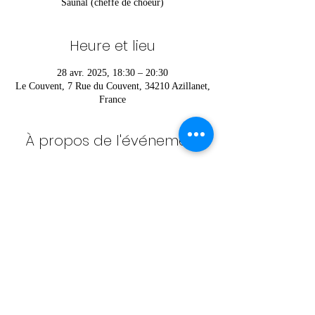
Saunal (cheffe de choeur)
Heure et lieu
28 avr. 2025, 18:30 – 20:30
Le Couvent, 7 Rue du Couvent, 34210 Azillanet,
France
À propos de l'événement
Pour vous inscrire ou pour plus d’informations 
contactez Héloïse au 
06 52 36 42 85
Partager cet événement