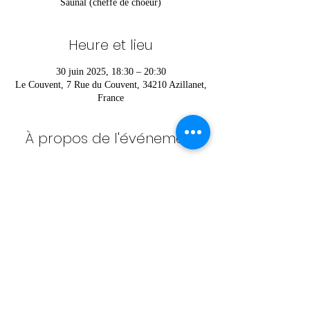
Saunal (cheffe de choeur)
Heure et lieu
30 juin 2025, 18:30 – 20:30
Le Couvent, 7 Rue du Couvent, 34210 Azillanet,
France
À propos de l'événement
Pour vous inscrire ou pour plus d’informations 
contactez Héloïse au 
06 52 36 42 85
Partager cet événement