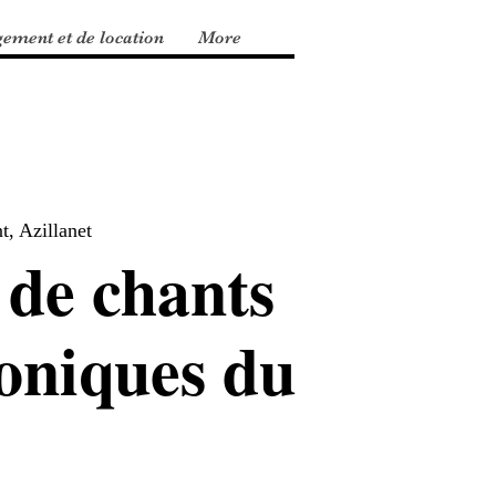
gement et de location
More
, Azillanet
 de chants
oniques du