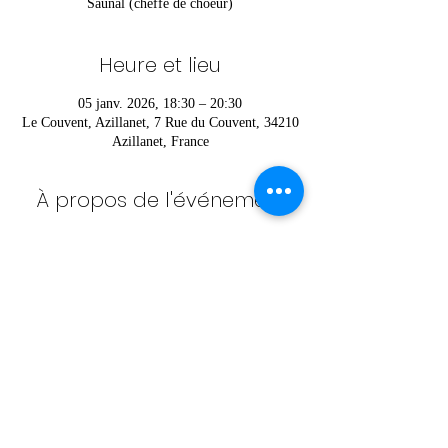
Saunal (cheffe de choeur)
Heure et lieu
05 janv. 2026, 18:30 – 20:30
Le Couvent, Azillanet, 7 Rue du Couvent, 34210
Azillanet, France
À propos de l'événement
Pour vous inscrire ou pour plus d’informations 
contactez Héloïse au 
06 52 36 42 85
Partager cet événement