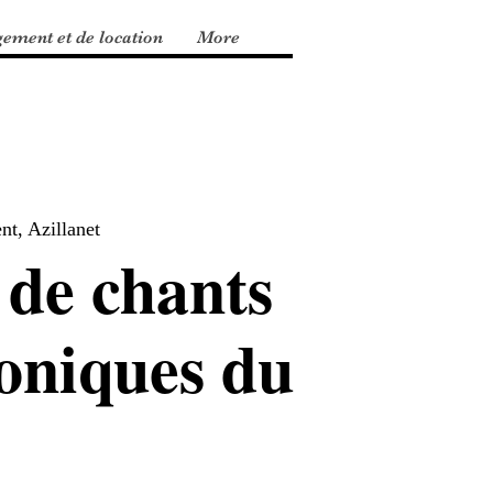
gement et de location
More
t, Azillanet
 de chants
oniques du