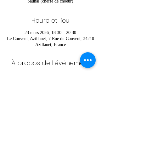
Saunal (cheffe de choeur)
Heure et lieu
23 mars 2026, 18:30 – 20:30
Le Couvent, Azillanet, 7 Rue du Couvent, 34210
Azillanet, France
À propos de l'événement
Pour vous inscrire ou pour plus d’informations 
contactez Héloïse au 
06 52 36 42 85
Partager cet événement