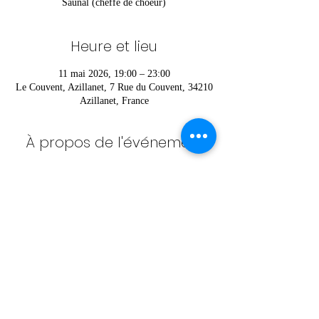
Saunal (cheffe de choeur)
Heure et lieu
11 mai 2026, 19:00 – 23:00
Le Couvent, Azillanet, 7 Rue du Couvent, 34210
Azillanet, France
À propos de l'événement
Pour vous inscrire ou pour plus d’informations 
contactez Héloïse au 
06 52 36 42 85
Partager cet événement