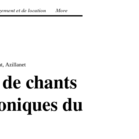
gement et de location
More
, Azillanet
 de chants
oniques du