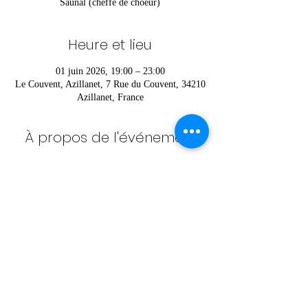
Saunal (cheffe de choeur)
Heure et lieu
01 juin 2026, 19:00 – 23:00
Le Couvent, Azillanet, 7 Rue du Couvent, 34210
Azillanet, France
À propos de l'événement
Pour vous inscrire ou pour plus d’informations 
contactez Héloïse au 
06 52 36 42 85
Partager cet événement