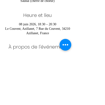
Saunal (cheffe de choeur)
Heure et lieu
08 juin 2026, 18:30 – 20:30
Le Couvent, Azillanet, 7 Rue du Couvent, 34210
Azillanet, France
À propos de l'événement
Pour vous inscrire ou pour plus d’informations 
contactez Héloïse au 
06 52 36 42 85
Partager cet événement