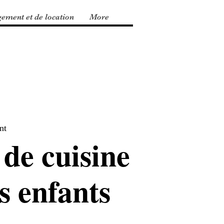
gement et de location
More
nt
 de cuisine
s enfants