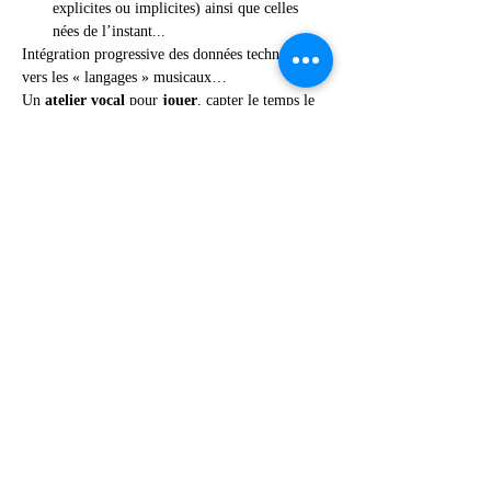
explicites ou implicites) ainsi que celles 
nées de l’instant...
Intégration progressive des données techniques, 
vers les « langages » musicaux…
Un
 atelier vocal
 pour 
jouer
, capter le temps le 
lieu et l’espace, découvrir son son, celui du 
groupe, 
partager
 et 
invente
r sur l’instant la 
plus belle 
musique
, adaptée au moment, au lieu 
et aux participants…
Venez avec vous même rempli(e) d’envie 
quelque soit votre niveau supposé….
Afficher plus
Partager cet événement