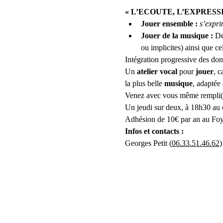
« L’ECOUTE, L’EXPRESS
Jouer ensemble :
 s’expri
Jouer de la musique : 
Dé
ou implicites) ainsi que cel
Intégration progressive des do
Un
 atelier vocal
 pour 
jouer
, c
la plus belle 
musique
, adaptée
Venez avec vous même rempli(e
Un jeudi sur deux, à 18h30 au
Adhésion de 10€ par an au Foy
Infos et contacts :
Georges Petit (
06.33.51.46.62
)