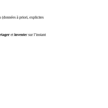
 (données à priori, explicites 
rtager
 et 
invente
r sur l’instant 