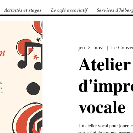
Activités et stages
Le café associatif
Services d'héber
jeu. 21 nov.
  |  
Le Couve
Atelier
d'impr
vocale
Un atelier vocal pour jouer, c
son, celui du groupe, partager