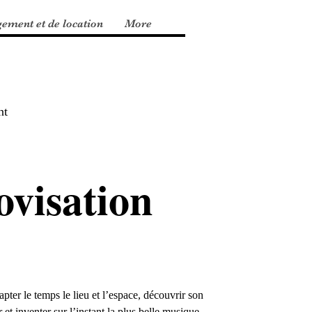
gement et de location
More
nt
ovisation
apter le temps le lieu et l’espace, découvrir son
 et inventer sur l’instant la plus belle musique,