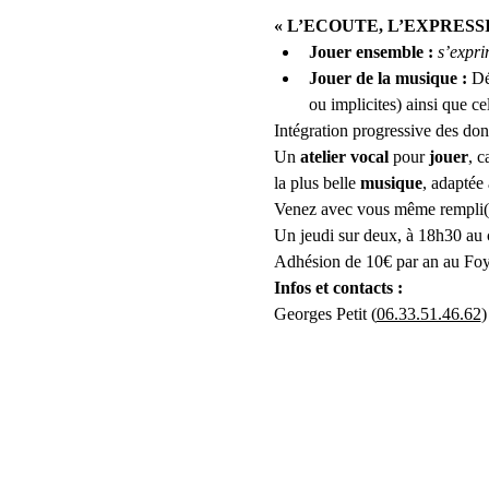
« L’ECOUTE, L’EXPRESS
Jouer ensemble :
 s’expri
Jouer de la musique : 
Dé
ou implicites) ainsi que cel
Intégration progressive des do
Un
 atelier vocal
 pour 
jouer
, c
la plus belle 
musique
, adaptée
Venez avec vous même rempli(e
Un jeudi sur deux, à 18h30 au
Adhésion de 10€ par an au Foy
Infos et contacts :
Georges Petit (
06.33.51.46.62
)