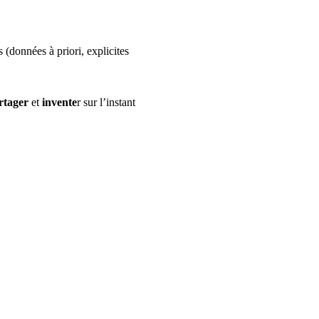
 (données à priori, explicites 
rtager
 et 
invente
r sur l’instant 