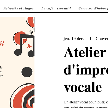
Activités et stages
Le café associatif
Services d'héber
jeu. 19 déc.
  |  
Le Couve
Atelier
d'impr
vocale
Un atelier vocal pour jouer, c
son, celui du groupe, partager