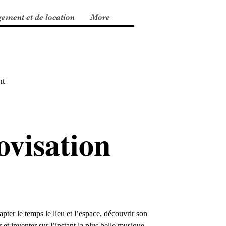
gement et de location
More
nt
ovisation
apter le temps le lieu et l’espace, découvrir son
 et inventer sur l’instant la plus belle musique,