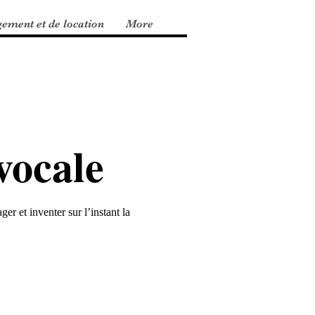
gement et de location
More
vocale
er et inventer sur l’instant la