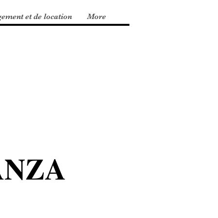
gement et de location
More
ANZA