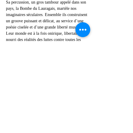
Sa percussion, un gros tambour appelé dans son 
pays, la Bombe du Lauragais, martèle nos 
imaginaires séculaires. Ensemble ils construisent 
un groove puissant et délicat, au service d’une 
poésie ciselée et d’une grande liberté musicale. 
Leur monde est à la fois onirique, libertaire, 
nourri des réalités des luttes contre toutes les 
dominations, et pétri de la culture ancienne des 
gens de chez eux.
Pour les écouter c'est par là :
https://www.youtube.com/watch?
v=JxW0OvRd8NY
Et puis sur la coopérative Sirventes qui les 
accompagne…
Afficher plus
Partager cet événement