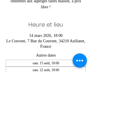
omelettes aux asperges faites maison, à prix
libre !
Heure et lieu
14 mars 2026, 18:00
Le Couvent, 7 Rue du Couvent, 34210 Azillanet,
France
Autres dates
sam. 15 août, 18:00
sam. 22 août, 18:00
sam. 29 août, 18:00
Voir toutes les 6 dates
Partager cet événement