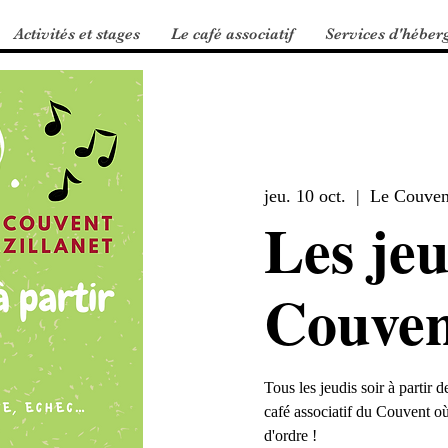
Activités et stages
Le café associatif
Services d'héber
jeu. 10 oct.
  |  
Le Couven
Les jeu
Couven
Tous les jeudis soir à partir
café associatif du Couvent où
d'ordre !