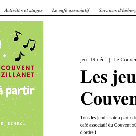
Activités et stages
Le café associatif
Services d'héber
jeu. 19 déc.
  |  
Le Couve
Les jeu
Couven
Tous les jeudis soir à partir
café associatif du Couvent où
d'ordre !