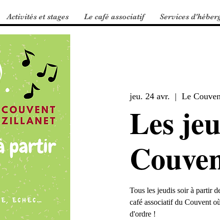
Activités et stages
Le café associatif
Services d'héber
jeu. 24 avr.
  |  
Le Couven
Les jeu
Couven
Tous les jeudis soir à partir
café associatif du Couvent où
d'ordre !