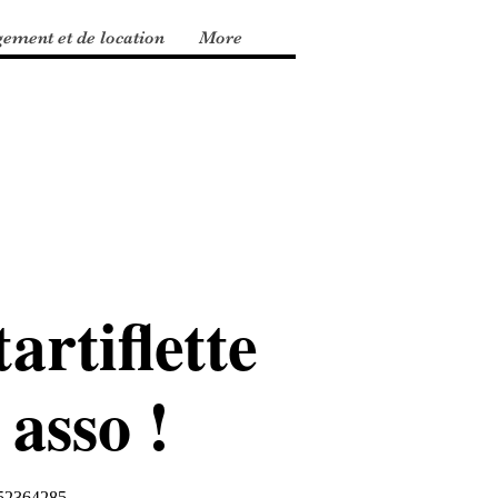
gement et de location
More
tartiflette
 asso !
652364285